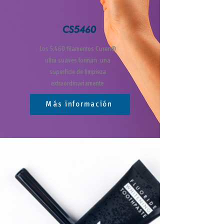
CS5460
Los 5.460 filamentos Curen®
ultra suaves forman una
superficie de limpieza
extraordinariamente
Más información