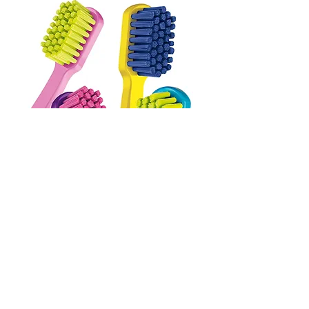
12460 Velvet
Es el cepillo premium con el máximo
número de cerdas, logrando una