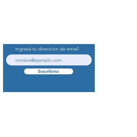
Suscribite a nuestro Newsletter y recibí
nuestras novedades.
Ingresá tu dirección de email
Suscribirse
© 2022 Curaprox Brand - Curaden AG.
Todos los derechos reservados.
Preguntas Frecuentes (F.A.Q.S)