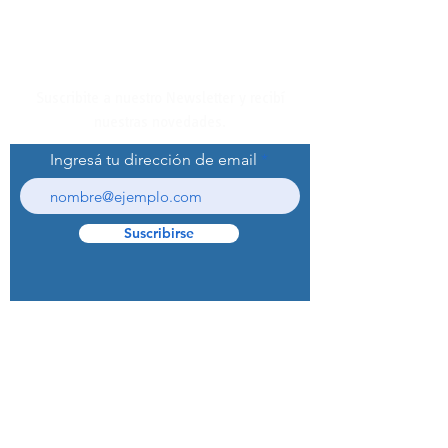
Suscribite a nuestro Newsletter y recibí
nuestras novedades.
Ingresá tu dirección de email
Suscribirse
© 2022 Curaprox Brand - Curaden AG.
Todos los derechos reservados.
Preguntas Frecuentes (F.A.Q.S)