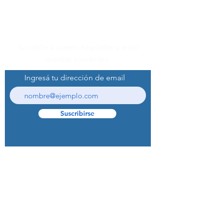
Suscribite a nuestro Newsletter y recibí
nuestras novedades.
Ingresá tu dirección de email
Suscribirse
© 2022 Curaprox Brand - Curaden AG.
Todos los derechos reservados.
Preguntas Frecuentes (F.A.Q.S)