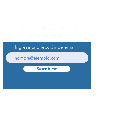
Suscribite a nuestro Newsletter y recibí
nuestras novedades.
Ingresá tu dirección de email
Suscribirse
© 2022 Curaprox Brand - Curaden AG.
Todos los derechos reservados.
Preguntas Frecuentes (F.A.Q.S)