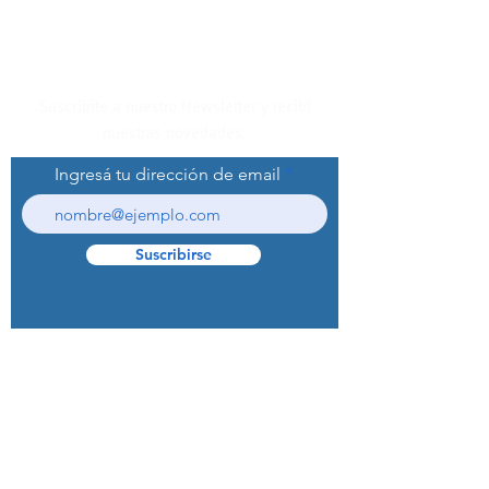
Suscribite a nuestro Newsletter y recibí
nuestras novedades.
Ingresá tu dirección de email
Suscribirse
© 2022 Curaprox Brand - Curaden AG.
Todos los derechos reservados.
Preguntas Frecuentes (F.A.Q.S)