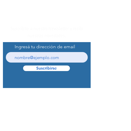
Suscribite a nuestro Newsletter y recibí
nuestras novedades.
Ingresá tu dirección de email
Suscribirse
© 2022 Curaprox Brand - Curaden AG.
Todos los derechos reservados.
Preguntas Frecuentes (F.A.Q.S)