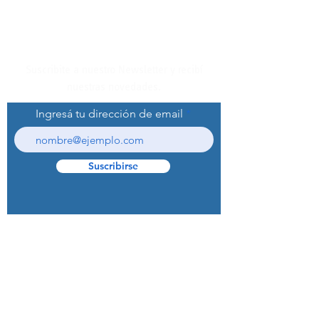
Suscribite a nuestro Newsletter y recibí
nuestras novedades.
Ingresá tu dirección de email
Suscribirse
© 2022 Curaprox Brand - Curaden AG.
Todos los derechos reservados.
Preguntas Frecuentes (F.A.Q.S)