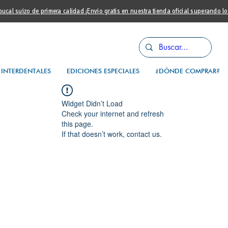
cal suizo de primera calidad ¡Envio gratis en nuestra tienda oficial superando l
INTERDENTALES
EDICIONES ESPECIALES
¿DÓNDE COMPRAR?
Widget Didn’t Load
Check your internet and refresh
this page.
If that doesn’t work, contact us.