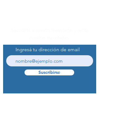
Suscribite a nuestro Newsletter y recibí
nuestras novedades.
Ingresá tu dirección de email
Suscribirse
© 2022 Curaprox Brand - Curaden AG.
Todos los derechos reservados.
Preguntas Frecuentes (F.A.Q.S)