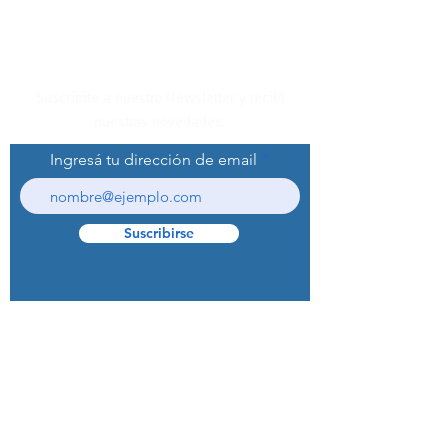
Suscribite a nuestro Newsletter y recibí
nuestras novedades.
Ingresá tu dirección de email
Suscribirse
© 2022 Curaprox Brand - Curaden AG.
Todos los derechos reservados.
Preguntas Frecuentes (F.A.Q.S)