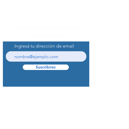
Suscribite a nuestro Newsletter y recibí
nuestras novedades.
Ingresá tu dirección de email
Suscribirse
© 2022 Curaprox Brand - Curaden AG.
Todos los derechos reservados.
Preguntas Frecuentes (F.A.Q.S)