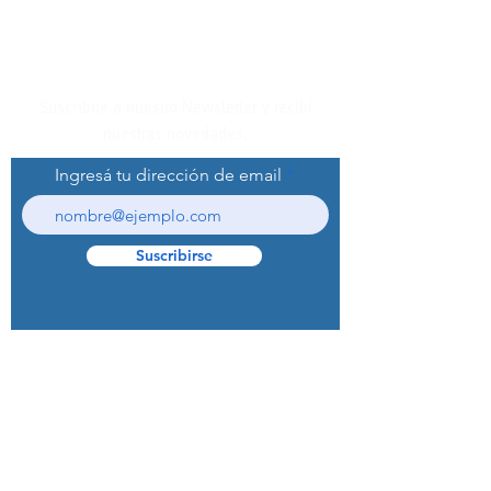
Suscribite a nuestro Newsletter y recibí
nuestras novedades.
Ingresá tu dirección de email
Suscribirse
© 2022 Curaprox Brand - Curaden AG.
Todos los derechos reservados.
Preguntas Frecuentes (F.A.Q.S)