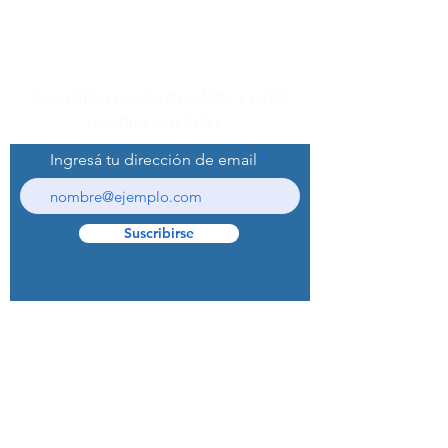
Suscribite a nuestro Newsletter y recibí
nuestras novedades.
Ingresá tu dirección de email
Suscribirse
© 2022 Curaprox Brand - Curaden AG.
Todos los derechos reservados.
Preguntas Frecuentes (F.A.Q.S)