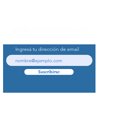
Suscribite a nuestro Newsletter y recibí
nuestras novedades.
Ingresá tu dirección de email
Suscribirse
© 2022 Curaprox Brand - Curaden AG.
Todos los derechos reservados.
Preguntas Frecuentes (F.A.Q.S)