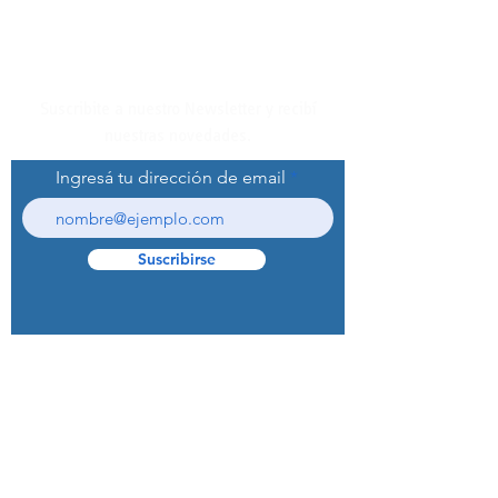
Suscribite a nuestro Newsletter y recibí
nuestras novedades.
Ingresá tu dirección de email
Suscribirse
© 2022 Curaprox Brand - Curaden AG.
Todos los derechos reservados.
Preguntas Frecuentes (F.A.Q.S)