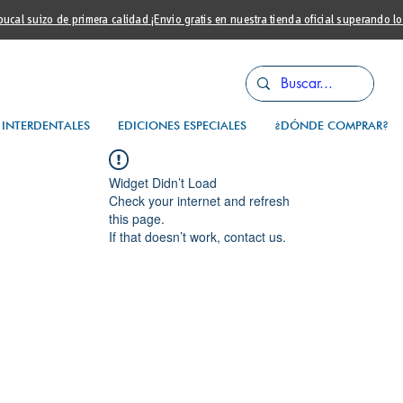
cal suizo de primera calidad ¡Envio gratis en nuestra tienda oficial superando l
INTERDENTALES
EDICIONES ESPECIALES
¿DÓNDE COMPRAR?
Widget Didn’t Load
Check your internet and refresh
this page.
If that doesn’t work, contact us.