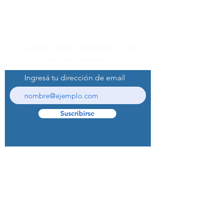
Suscribite a nuestro Newsletter y recibí
nuestras novedades.
Ingresá tu dirección de email
Suscribirse
© 2022 Curaprox Brand - Curaden AG.
Todos los derechos reservados.
Preguntas Frecuentes (F.A.Q.S)