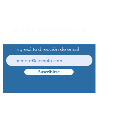
Suscribite a nuestro Newsletter y recibí
nuestras novedades.
Ingresá tu dirección de email
Suscribirse
© 2022 Curaprox Brand - Curaden AG.
Todos los derechos reservados.
Preguntas Frecuentes (F.A.Q.S)