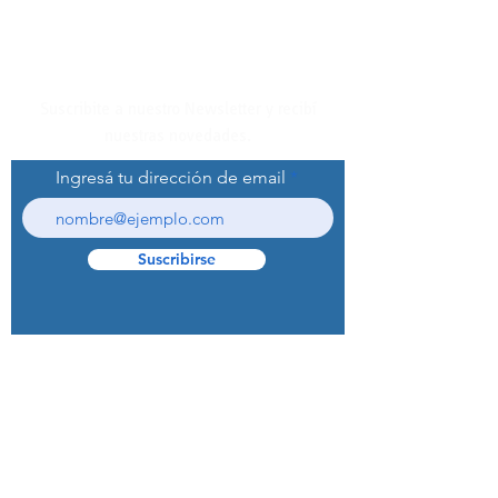
Suscribite a nuestro Newsletter y recibí
nuestras novedades.
Ingresá tu dirección de email
Suscribirse
© 2022 Curaprox Brand - Curaden AG.
Todos los derechos reservados.
Preguntas Frecuentes (F.A.Q.S)