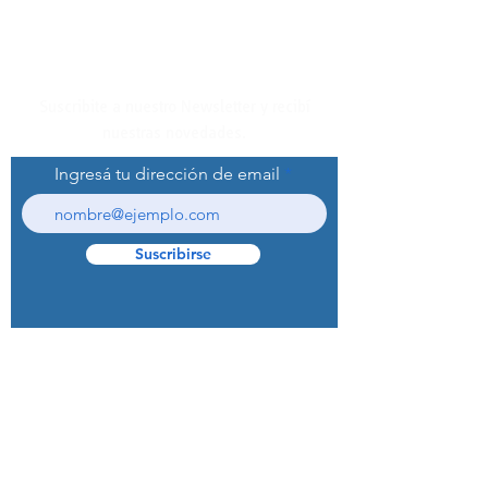
Suscribite a nuestro Newsletter y recibí
nuestras novedades.
Ingresá tu dirección de email
Suscribirse
© 2022 Curaprox Brand - Curaden AG.
Todos los derechos reservados.
Preguntas Frecuentes (F.A.Q.S)