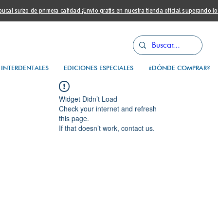
cal suizo de primera calidad ¡Envio gratis en nuestra tienda oficial superando l
INTERDENTALES
EDICIONES ESPECIALES
¿DÓNDE COMPRAR?
Widget Didn’t Load
Check your internet and refresh
this page.
If that doesn’t work, contact us.