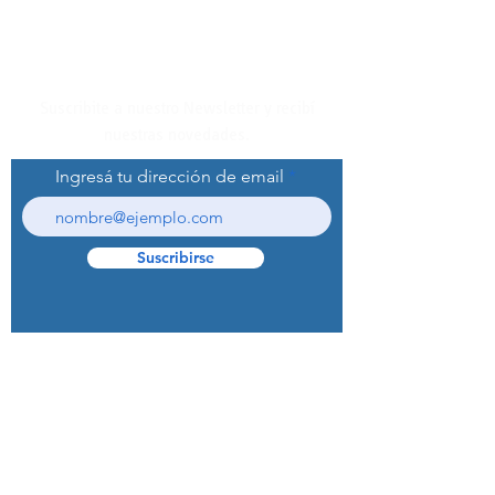
Suscribite a nuestro Newsletter y recibí
nuestras novedades.
Ingresá tu dirección de email
Suscribirse
© 2022 Curaprox Brand - Curaden AG.
Todos los derechos reservados.
Preguntas Frecuentes (F.A.Q.S)