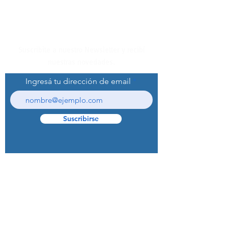
Suscribite a nuestro Newsletter y recibí
nuestras novedades.
Ingresá tu dirección de email
Suscribirse
© 2022 Curaprox Brand - Curaden AG.
Todos los derechos reservados.
Preguntas Frecuentes (F.A.Q.S)