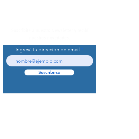
Suscribite a nuestro Newsletter y recibí
nuestras novedades.
Ingresá tu dirección de email
Suscribirse
© 2022 Curaprox Brand - Curaden AG.
Todos los derechos reservados.
Preguntas Frecuentes (F.A.Q.S)