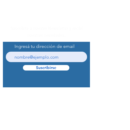
Suscribite a nuestro Newsletter y recibí
nuestras novedades.
Ingresá tu dirección de email
Suscribirse
© 2022 Curaprox Brand - Curaden AG.
Todos los derechos reservados.
Preguntas Frecuentes (F.A.Q.S)