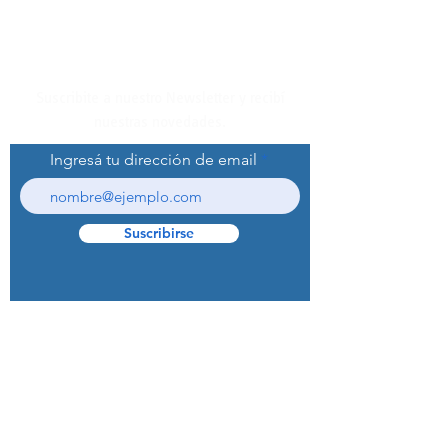
Suscribite a nuestro Newsletter y recibí
nuestras novedades.
Ingresá tu dirección de email
Suscribirse
© 2022 Curaprox Brand - Curaden AG.
Todos los derechos reservados.
Preguntas Frecuentes (F.A.Q.S)