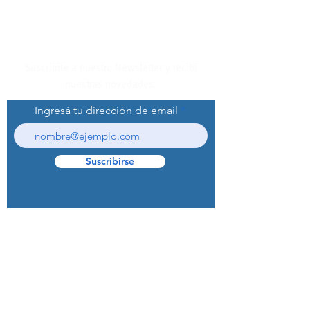
Suscribite a nuestro Newsletter y recibí
nuestras novedades.
Ingresá tu dirección de email
Suscribirse
© 2022 Curaprox Brand - Curaden AG.
Todos los derechos reservados.
Preguntas Frecuentes (F.A.Q.S)