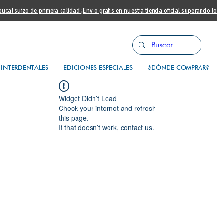
cal suizo de primera calidad ¡Envio gratis en nuestra tienda oficial superando l
INTERDENTALES
EDICIONES ESPECIALES
¿DÓNDE COMPRAR?
Widget Didn’t Load
Check your internet and refresh
this page.
If that doesn’t work, contact us.