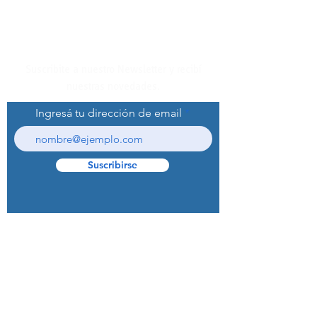
Suscribite a nuestro Newsletter y recibí
nuestras novedades.
Ingresá tu dirección de email
Suscribirse
© 2022 Curaprox Brand - Curaden AG.
Todos los derechos reservados.
Preguntas Frecuentes (F.A.Q.S)