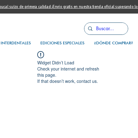
cal suizo de primera calidad ¡Envio gratis en nuestra tienda oficial superando l
INTERDENTALES
EDICIONES ESPECIALES
¿DÓNDE COMPRAR?
Widget Didn’t Load
Check your internet and refresh
this page.
If that doesn’t work, contact us.