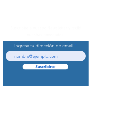
Suscribite a nuestro Newsletter y recibí
nuestras novedades.
Ingresá tu dirección de email
Suscribirse
© 2022 Curaprox Brand - Curaden AG.
Todos los derechos reservados.
Preguntas Frecuentes (F.A.Q.S)