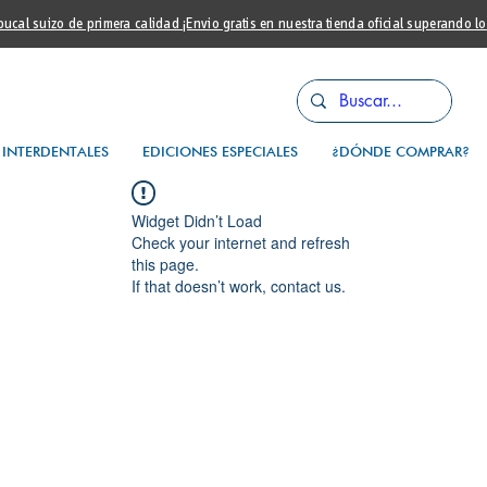
cal suizo de primera calidad ¡Envio gratis en nuestra tienda oficial superando l
INTERDENTALES
EDICIONES ESPECIALES
¿DÓNDE COMPRAR?
Widget Didn’t Load
Check your internet and refresh
this page.
If that doesn’t work, contact us.