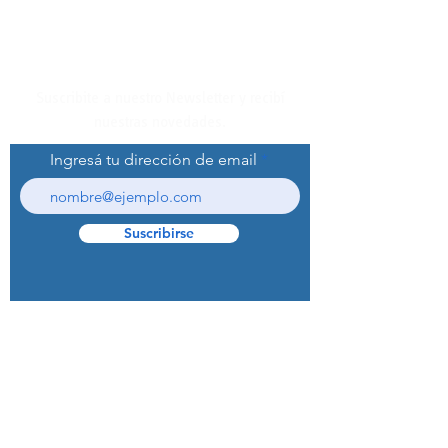
Suscribite a nuestro Newsletter y recibí
nuestras novedades.
Ingresá tu dirección de email
Suscribirse
© 2022 Curaprox Brand - Curaden AG.
Todos los derechos reservados.
Preguntas Frecuentes (F.A.Q.S)