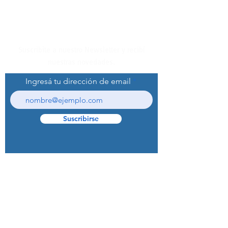
Suscribite a nuestro Newsletter y recibí
nuestras novedades.
Ingresá tu dirección de email
Suscribirse
© 2022 Curaprox Brand - Curaden AG.
Todos los derechos reservados.
Preguntas Frecuentes (F.A.Q.S)