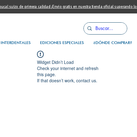
cal suizo de primera calidad ¡Envio gratis en nuestra tienda oficial superando l
INTERDENTALES
EDICIONES ESPECIALES
¿DÓNDE COMPRAR?
Widget Didn’t Load
Check your internet and refresh
this page.
If that doesn’t work, contact us.