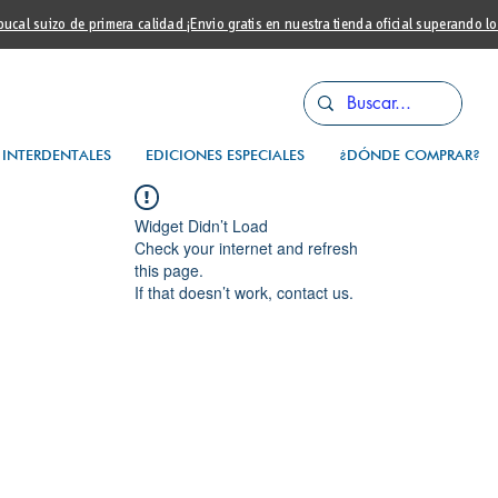
cal suizo de primera calidad ¡Envio gratis en nuestra tienda oficial superando l
INTERDENTALES
EDICIONES ESPECIALES
¿DÓNDE COMPRAR?
Widget Didn’t Load
Check your internet and refresh
this page.
If that doesn’t work, contact us.