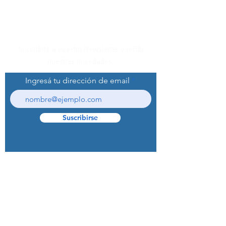
Suscribite a nuestro Newsletter y recibí
nuestras novedades.
Ingresá tu dirección de email
Suscribirse
© 2022 Curaprox Brand - Curaden AG.
Todos los derechos reservados.
Preguntas Frecuentes (F.A.Q.S)