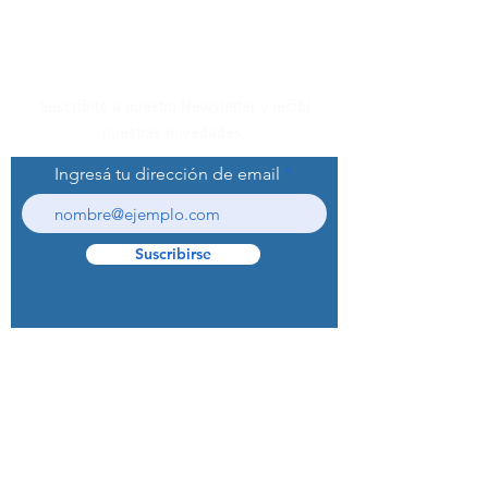
Suscribite a nuestro Newsletter y recibí
nuestras novedades.
Ingresá tu dirección de email
Suscribirse
© 2022 Curaprox Brand - Curaden AG.
Todos los derechos reservados.
Preguntas Frecuentes (F.A.Q.S)