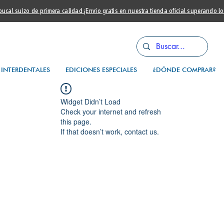
cal suizo de primera calidad ¡Envio gratis en nuestra tienda oficial superando l
INTERDENTALES
EDICIONES ESPECIALES
¿DÓNDE COMPRAR?
Widget Didn’t Load
Check your internet and refresh
this page.
If that doesn’t work, contact us.