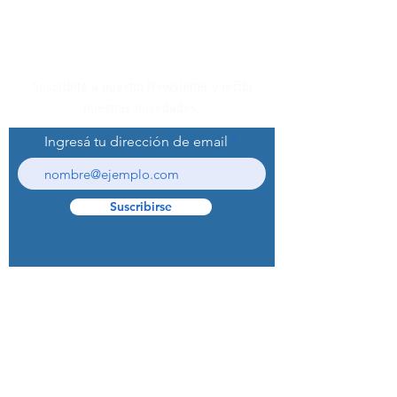
Suscribite a nuestro Newsletter y recibí
nuestras novedades.
Ingresá tu dirección de email
Suscribirse
© 2022 Curaprox Brand - Curaden AG.
Todos los derechos reservados.
Preguntas Frecuentes (F.A.Q.S)