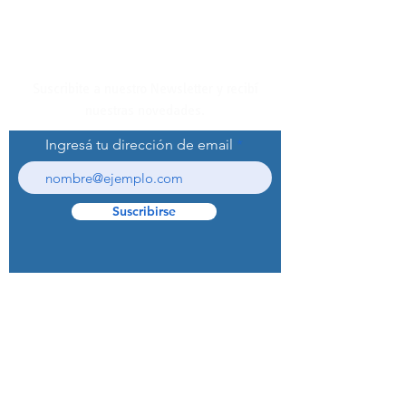
Suscribite a nuestro Newsletter y recibí
nuestras novedades.
Ingresá tu dirección de email
Suscribirse
© 2022 Curaprox Brand - Curaden AG.
Todos los derechos reservados.
Preguntas Frecuentes (F.A.Q.S)