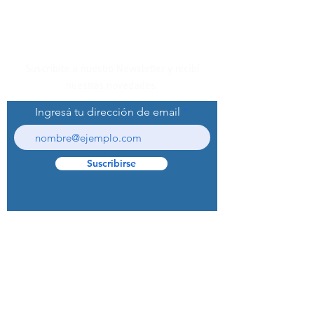
Suscribite a nuestro Newsletter y recibí
nuestras novedades.
Ingresá tu dirección de email
Suscribirse
© 2022 Curaprox Brand - Curaden AG.
Todos los derechos reservados.
Preguntas Frecuentes (F.A.Q.S)