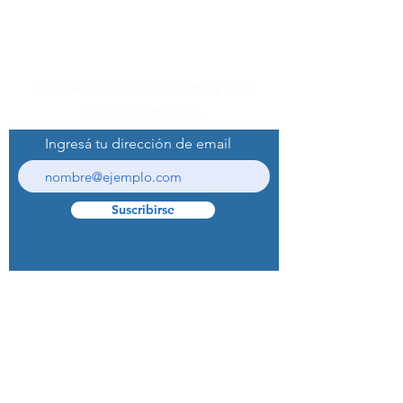
Suscribite a nuestro Newsletter y recibí
nuestras novedades.
Ingresá tu dirección de email
Suscribirse
© 2022 Curaprox Brand - Curaden AG.
Todos los derechos reservados.
Preguntas Frecuentes (F.A.Q.S)