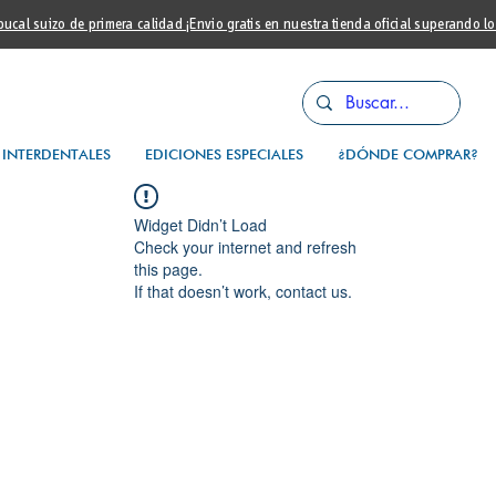
cal suizo de primera calidad ¡Envio gratis en nuestra tienda oficial superando l
INTERDENTALES
EDICIONES ESPECIALES
¿DÓNDE COMPRAR?
Widget Didn’t Load
Check your internet and refresh
this page.
If that doesn’t work, contact us.