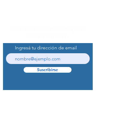
Suscribite a nuestro Newsletter y recibí
nuestras novedades.
Ingresá tu dirección de email
Suscribirse
© 2022 Curaprox Brand - Curaden AG.
Todos los derechos reservados.
Preguntas Frecuentes (F.A.Q.S)