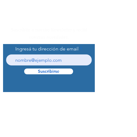
Suscribite a nuestro Newsletter y recibí
nuestras novedades.
Ingresá tu dirección de email
Suscribirse
© 2022 Curaprox Brand - Curaden AG.
Todos los derechos reservados.
Preguntas Frecuentes (F.A.Q.S)