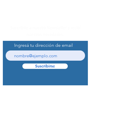
Suscribite a nuestro Newsletter y recibí
nuestras novedades.
Ingresá tu dirección de email
Suscribirse
© 2022 Curaprox Brand - Curaden AG.
Todos los derechos reservados.
Preguntas Frecuentes (F.A.Q.S)