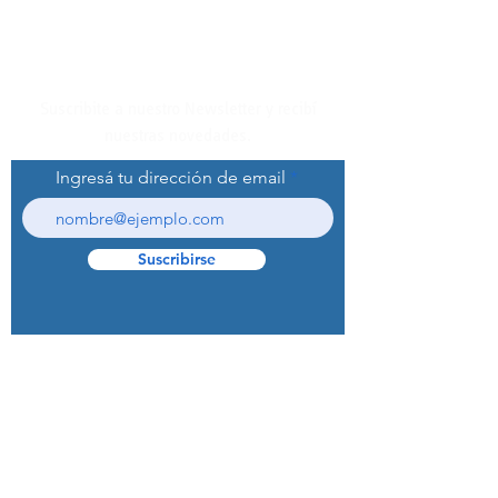
Suscribite a nuestro Newsletter y recibí
nuestras novedades.
Ingresá tu dirección de email
Suscribirse
© 2022 Curaprox Brand - Curaden AG.
Todos los derechos reservados.
Preguntas Frecuentes (F.A.Q.S)